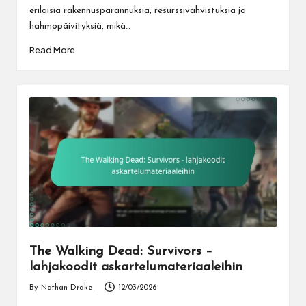
erilaisia rakennusparannuksia, resurssivahvistuksia ja
hahmopäivityksiä, mikä…
Read More
The Walking Dead: Survivors –
lahjakoodit askartelumateriaaleihin
By
Nathan Drake
12/03/2026
Posted