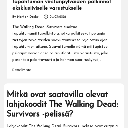
tapahtuman virstanpylväiden palkinnot
eksklusiiviselle varustukselle
By
Nathan Drake
09/03/2026
Posted
by
The Walking Dead: Survivors sisältää
tapahtumamittapalkintoja, jotka palkitsevat pelaajia
tiettyjen tavoitteiden saavuttamisesta rajoitetun ajan
tapahtumien aikana. Saavuttamalla nämä mittapisteet
pelaajat voivat ansaita ainutlaatuista varustusta, joka
parantaa pelattavuutta ja hahmon suorituskykyä,…
Read More
Mitkä ovat saatavilla olevat
lahjakoodit The Walking Dead:
Survivors -pelissä?
Lahjakoodit The Walking Dead: Survivors -pelissä ovat erityisiä