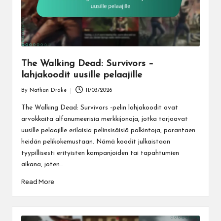
The Walking Dead: Survivors –
lahjakoodit uusille pelaajille
By
Nathan Drake
11/03/2026
Posted
by
The Walking Dead: Survivors -pelin lahjakoodit ovat
arvokkaita alfanumeerisia merkkijonoja, jotka tarjoavat
uusille pelaajille erilaisia pelinsisäisiä palkintoja, parantaen
heidän pelikokemustaan. Nämä koodit julkaistaan
tyypillisesti erityisten kampanjoiden tai tapahtumien
aikana, joten…
Read More