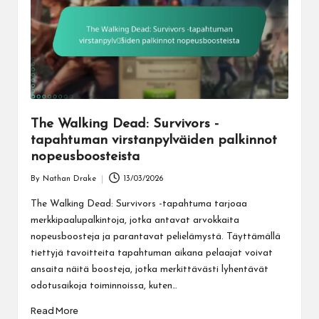
The Walking Dead: Survivors -
tapahtuman virstanpylväiden palkinnot
nopeusboosteista
By
Nathan Drake
13/03/2026
Posted
by
The Walking Dead: Survivors -tapahtuma tarjoaa
merkkipaalupalkintoja, jotka antavat arvokkaita
nopeusboosteja ja parantavat pelielämystä. Täyttämällä
tiettyjä tavoitteita tapahtuman aikana pelaajat voivat
ansaita näitä boosteja, jotka merkittävästi lyhentävät
odotusaikoja toiminnoissa, kuten…
Read More