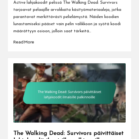
by
Active lahjakoodit pelissä The Walking Dead: Survivors
tarjoavat pelaajille arvokkaita käsityömateriaaleja, jotka
parantavat merkittävästi pelielämystä. Näiden koodien
lunastamiseksi pääset vain pelin valikkoon ja syötä koodi
määrättyyn osioon, jolloin saat tärkeitä…
Read More
The Walking Dead: Survivors päivittäiset