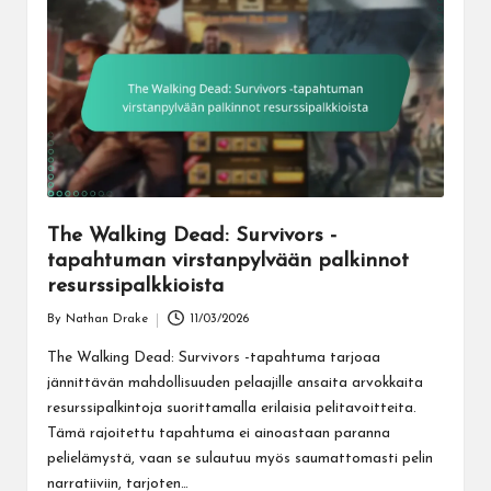
The Walking Dead: Survivors -
tapahtuman virstanpylvään palkinnot
resurssipalkkioista
By
Nathan Drake
11/03/2026
Posted
by
The Walking Dead: Survivors -tapahtuma tarjoaa
jännittävän mahdollisuuden pelaajille ansaita arvokkaita
resurssipalkintoja suorittamalla erilaisia pelitavoitteita.
Tämä rajoitettu tapahtuma ei ainoastaan paranna
pelielämystä, vaan se sulautuu myös saumattomasti pelin
narratiiviin, tarjoten…