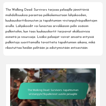
The Walking Dead: Survivors tarjoaa pelaajille jännittäviä
mahdollisuuksia parantaa pelikokemustaan lahjakoodien,
kuukausikorttibonusten ja tapahtumien virstanpylväspalkintojen
avulla. Lahjakoodit voi lunastaa arvokkaisiin pelin sisäisiin
palkintoihin, kun taas kuukausikortit tarjoavat eksklusiivisia
esineitä ja resursseja. Lisäksi pelaajat voivat ansaita erityisiä
palkintoja suorittamalla tavoitteita tapahtumien aikana, mikä
rikastuttaa heidän pelitään ja edistymistään entisestään.