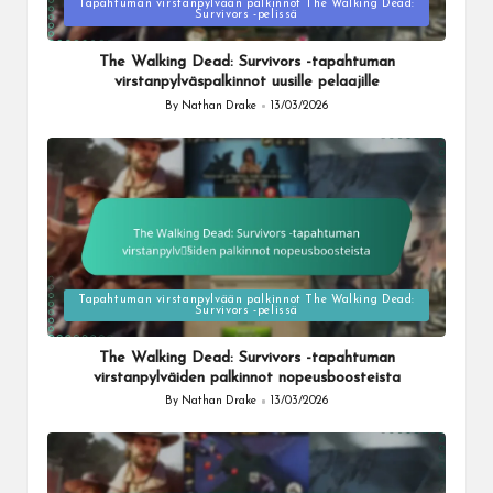
Tapahtuman virstanpylvään palkinnot The Walking Dead:
Posted
Survivors -pelissä
in
The Walking Dead: Survivors -tapahtuman
virstanpylväspalkinnot uusille pelaajille
By
Nathan Drake
13/03/2026
Posted
by
Tapahtuman virstanpylvään palkinnot The Walking Dead:
Posted
Survivors -pelissä
in
The Walking Dead: Survivors -tapahtuman
virstanpylväiden palkinnot nopeusboosteista
By
Nathan Drake
13/03/2026
Posted
by