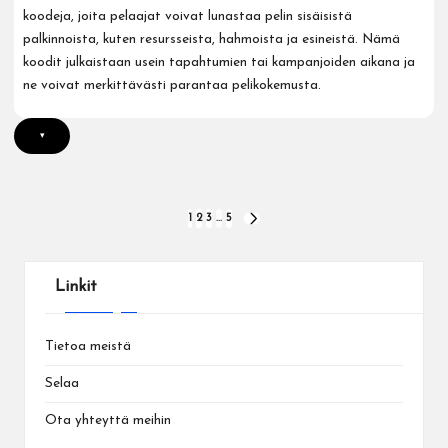
koodeja, joita pelaajat voivat lunastaa pelin sisäisistä
palkinnoista, kuten resursseista, hahmoista ja esineistä. Nämä
koodit julkaistaan usein tapahtumien tai kampanjoiden aikana ja
ne voivat merkittävästi parantaa pelikokemusta.
▾
Posts
1
2
3
…
5
NEXT
PAGE
pagination
Linkit
Tietoa meistä
Selaa
Ota yhteyttä meihin