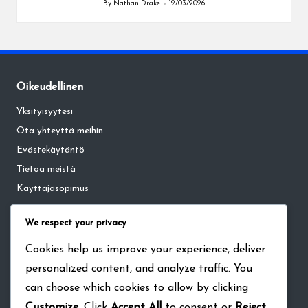
By
Nathan Drake
12/03/2026
Posted
by
Oikeudellinen
Yksityisyytesi
Ota yhteyttä meihin
Evästekäytäntö
Tietoa meistä
Käyttäjäsopimus
We respect your privacy
Kategoriat
Cookies help us improve your experience, deliver
Kuukausikortin bonukset The Walking Dead: Survivors -pelissä
personalized content, and analyze traffic. You
Lahjakoodit The Walking Dead: Survivorsille
can choose which cookies to allow by clicking
Tapahtuman virstanpylvään palkinnot The Walking Dead:
Customize
. Click
Accept All
to consent or
Reject