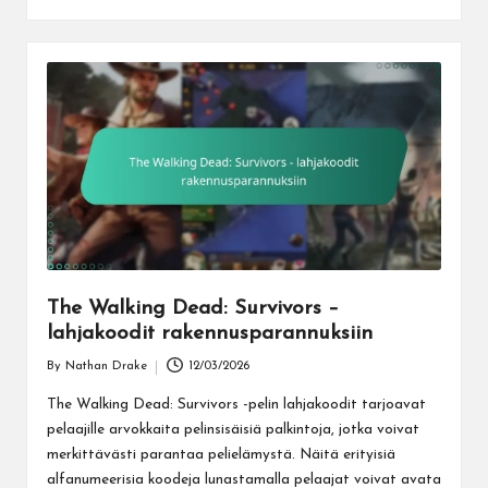
The Walking Dead: Survivors –
lahjakoodit rakennusparannuksiin
By
Nathan Drake
12/03/2026
Posted
by
The Walking Dead: Survivors -pelin lahjakoodit tarjoavat
pelaajille arvokkaita pelinsisäisiä palkintoja, jotka voivat
merkittävästi parantaa pelielämystä. Näitä erityisiä
alfanumeerisia koodeja lunastamalla pelaajat voivat avata