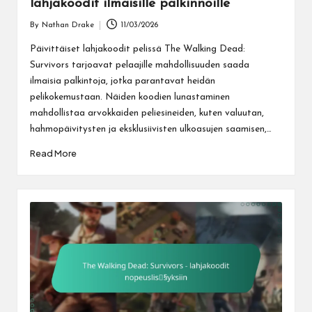
lahjakoodit ilmaisille palkinnoille
By
Nathan Drake
11/03/2026
Posted
by
Päivittäiset lahjakoodit pelissä The Walking Dead:
Survivors tarjoavat pelaajille mahdollisuuden saada
ilmaisia palkintoja, jotka parantavat heidän
pelikokemustaan. Näiden koodien lunastaminen
mahdollistaa arvokkaiden peliesineiden, kuten valuutan,
hahmopäivitysten ja eksklusiivisten ulkoasujen saamisen,…
Read More