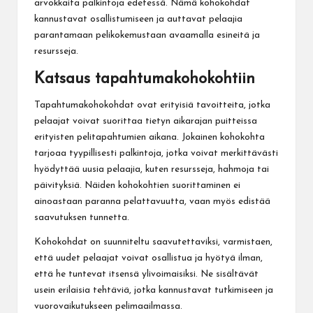
arvokkaita palkintoja edetessä. Nämä kohokohdat
kannustavat osallistumiseen ja auttavat pelaajia
parantamaan pelikokemustaan avaamalla esineitä ja
resursseja.
Katsaus tapahtumakohokohtiin
Tapahtumakohokohdat ovat erityisiä tavoitteita, jotka
pelaajat voivat suorittaa tietyn aikarajan puitteissa
erityisten pelitapahtumien aikana. Jokainen kohokohta
tarjoaa tyypillisesti palkintoja, jotka voivat merkittävästi
hyödyttää uusia pelaajia, kuten resursseja, hahmoja tai
päivityksiä. Näiden kohokohtien suorittaminen ei
ainoastaan paranna pelattavuutta, vaan myös edistää
saavutuksen tunnetta.
Kohokohdat on suunniteltu saavutettaviksi, varmistaen,
että uudet pelaajat voivat osallistua ja hyötyä ilman,
että he tuntevat itsensä ylivoimaisiksi. Ne sisältävät
usein erilaisia tehtäviä, jotka kannustavat tutkimiseen ja
vuorovaikutukseen pelimaailmassa.