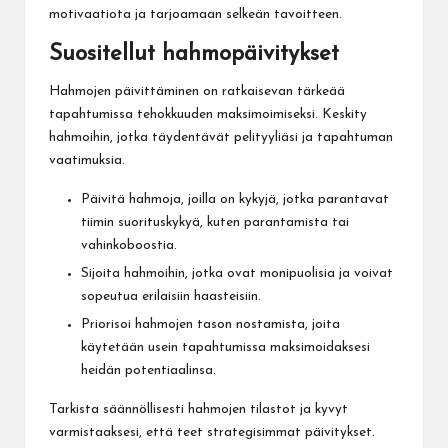
motivaatiota ja tarjoamaan selkeän tavoitteen.
Suositellut hahmopäivitykset
Hahmojen päivittäminen on ratkaisevan tärkeää
tapahtumissa tehokkuuden maksimoimiseksi. Keskity
hahmoihin, jotka täydentävät pelityyliäsi ja tapahtuman
vaatimuksia.
Päivitä hahmoja, joilla on kykyjä, jotka parantavat
tiimin suorituskykyä, kuten parantamista tai
vahinkoboostia.
Sijoita hahmoihin, jotka ovat monipuolisia ja voivat
sopeutua erilaisiin haasteisiin.
Priorisoi hahmojen tason nostamista, joita
käytetään usein tapahtumissa maksimoidaksesi
heidän potentiaalinsa.
Tarkista säännöllisesti hahmojen tilastot ja kyvyt
varmistaaksesi, että teet strategisimmat päivitykset.