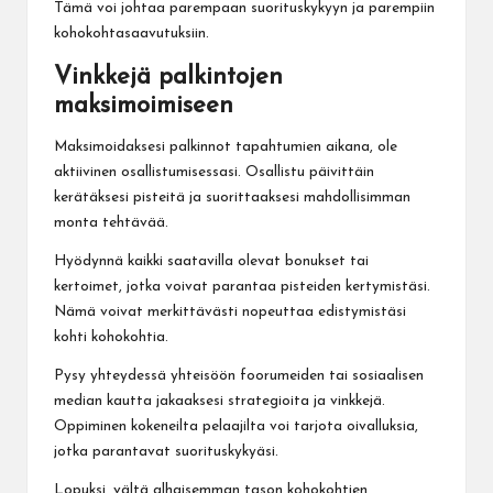
Tämä voi johtaa parempaan suorituskykyyn ja parempiin
kohokohtasaavutuksiin.
Vinkkejä palkintojen
maksimoimiseen
Maksimoidaksesi palkinnot tapahtumien aikana, ole
aktiivinen osallistumisessasi. Osallistu päivittäin
kerätäksesi pisteitä ja suorittaaksesi mahdollisimman
monta tehtävää.
Hyödynnä kaikki saatavilla olevat bonukset tai
kertoimet, jotka voivat parantaa pisteiden kertymistäsi.
Nämä voivat merkittävästi nopeuttaa edistymistäsi
kohti kohokohtia.
Pysy yhteydessä yhteisöön foorumeiden tai sosiaalisen
median kautta jakaaksesi strategioita ja vinkkejä.
Oppiminen kokeneilta pelaajilta voi tarjota oivalluksia,
jotka parantavat suorituskykyäsi.
Lopuksi, vältä alhaisemman tason kohokohtien