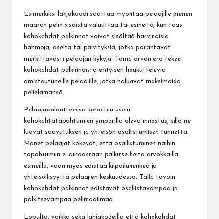
Esimerkiksi lahjakoodi saattaa myöntää pelaajille pienen
määrän pelin sisäistä valuuttaa tai esineitä, kun taas
kohokohdat palkinnot voivat sisältää harvinaisia
hahmoja, aseita tai päivityksiä, jotka parantavat
merkittävästi pelaajan kykyjä. Tämä arvon ero tekee
kohokohdat palkinnoista erityisen houkuttelevia
omistautuneille pelaajille, jotka haluavat maksimoida
pelielämänsä.
Pelaajapalautteessa korostuu usein
kohokohtatapahtumien ympärillä oleva innostus, sillä ne
luovat saavutuksen ja yhteisön osallistumisen tunnetta.
Monet pelaajat kokevat, että osallistuminen näihin
tapahtumiin ei ainoastaan palkitse heitä arvokkailla
esineillä, vaan myös edistää kilpailuhenkeä ja
yhteisöllisyyttä pelaajien keskuudessa. Tällä tavoin
kohokohdat palkinnot edistävät osallistavampaa ja
palkitsevampaa pelimaailmaa.
Lopulta, vaikka sekä lahjakodeilla että kohokohdat