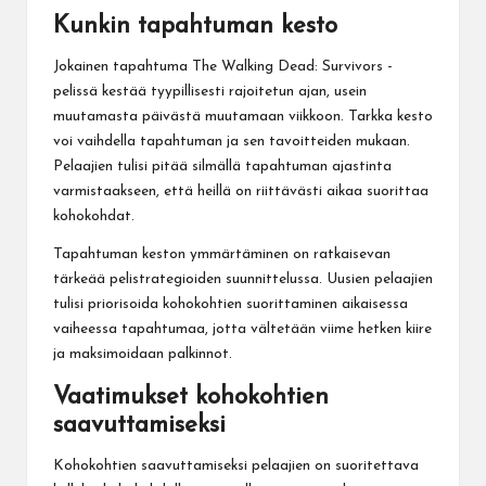
Kunkin tapahtuman kesto
Jokainen tapahtuma The Walking Dead: Survivors -
pelissä kestää tyypillisesti rajoitetun ajan, usein
muutamasta päivästä muutamaan viikkoon. Tarkka kesto
voi vaihdella tapahtuman ja sen tavoitteiden mukaan.
Pelaajien tulisi pitää silmällä tapahtuman ajastinta
varmistaakseen, että heillä on riittävästi aikaa suorittaa
kohokohdat.
Tapahtuman keston ymmärtäminen on ratkaisevan
tärkeää pelistrategioiden suunnittelussa. Uusien pelaajien
tulisi priorisoida kohokohtien suorittaminen aikaisessa
vaiheessa tapahtumaa, jotta vältetään viime hetken kiire
ja maksimoidaan palkinnot.
Vaatimukset kohokohtien
saavuttamiseksi
Kohokohtien saavuttamiseksi pelaajien on suoritettava