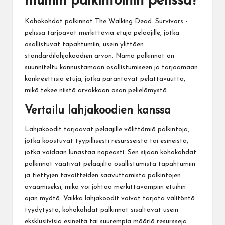
muihin palkintoihin pelissä?
Kohokohdat palkinnot The Walking Dead: Survivors -
pelissä tarjoavat merkittäviä etuja pelaajille, jotka
osallistuvat tapahtumiin, usein ylittäen
standardilahjakoodien arvon. Nämä palkinnot on
suunniteltu kannustamaan osallistumiseen ja tarjoamaan
konkreettisia etuja, jotka parantavat pelattavuutta,
mikä tekee niistä arvokkaan osan pelielämystä.
Vertailu lahjakoodien kanssa
Lahjakoodit tarjoavat pelaajille välittömiä palkintoja,
jotka koostuvat tyypillisesti resursseista tai esineistä,
jotka voidaan lunastaa nopeasti. Sen sijaan kohokohdat
palkinnot vaativat pelaajilta osallistumista tapahtumiin
ja tiettyjen tavoitteiden saavuttamista palkintojen
avaamiseksi, mikä voi johtaa merkittävämpiin etuihin
ajan myötä. Vaikka lahjakoodit voivat tarjota välitöntä
tyydytystä, kohokohdat palkinnot sisältävät usein
eksklusiivisia esineitä tai suurempia määriä resursseja.