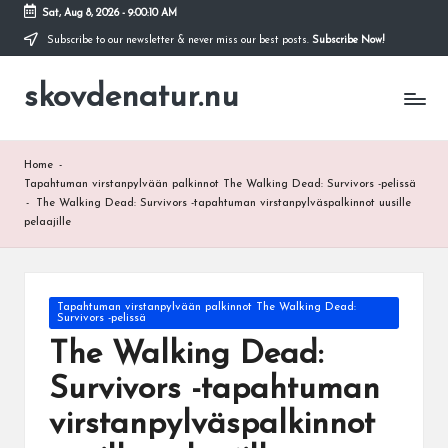
Sat, Aug 8, 2026
-
9:00:11 AM
Subscribe to our newsletter & never miss our best posts.
Subscribe Now!
Skip
to
skovdenatur.nu
content
Home
-
Tapahtuman virstanpylvään palkinnot The Walking Dead: Survivors -pelissä
-
The Walking Dead: Survivors -tapahtuman virstanpylväspalkinnot uusille
pelaajille
Posted
Tapahtuman virstanpylvään palkinnot The Walking Dead:
Survivors -pelissä
in
The Walking Dead:
Survivors -tapahtuman
virstanpylväspalkinnot