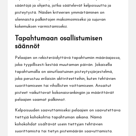
sääntöjä ja ohjeita, jotka säätelevät kelpoisuutta ja
pisteytystä. Näiden kriteerien ymmärtäminen on
olennaista palkintojen maksimoimiseksi ja sujuvan
kokemuksen varmistamiseksi.
Tapahtumaan osallistumisen
säännöt
Pelaajien on rekisteröidyttävä tapahtumiin määräajassa,
joka tyypillisesti kestää muutaman päivän. Jokaisella
tapahtumalla on ainutlaatuinen pisteytysjärjestelmä,
joka perustuu erilaisiin aktiviteetteihin, kuten tehtävien
suorittamiseen tai vihollisten voittamiseen. Ansaitut
pisteet vaikuttavat kokonaisrankingiin ja määrittävät
pelaajien saamat palkinnot.
Kelpoisuuden saavuttamiseksi pelaajien on saavutettava
tiettyjä kohokohtia tapahtuman aikana. Nämä
kohokohdat sisältävät usein tiettyjen tehtävien
suorittamista tai tietyn pistemäärän saavuttamista.