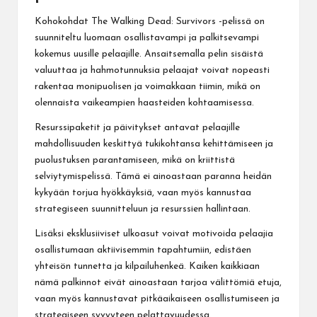
Kohokohdat The Walking Dead: Survivors -pelissä on
suunniteltu luomaan osallistavampi ja palkitsevampi
kokemus uusille pelaajille. Ansaitsemalla pelin sisäistä
valuuttaa ja hahmotunnuksia pelaajat voivat nopeasti
rakentaa monipuolisen ja voimakkaan tiimin, mikä on
olennaista vaikeampien haasteiden kohtaamisessa.
Resurssipaketit ja päivitykset antavat pelaajille
mahdollisuuden keskittyä tukikohtansa kehittämiseen ja
puolustuksen parantamiseen, mikä on kriittistä
selviytymispelissä. Tämä ei ainoastaan paranna heidän
kykyään torjua hyökkäyksiä, vaan myös kannustaa
strategiseen suunnitteluun ja resurssien hallintaan.
Lisäksi eksklusiiviset ulkoasut voivat motivoida pelaajia
osallistumaan aktiivisemmin tapahtumiin, edistäen
yhteisön tunnetta ja kilpailuhenkeä. Kaiken kaikkiaan
nämä palkinnot eivät ainoastaan tarjoa välittömiä etuja,
vaan myös kannustavat pitkäaikaiseen osallistumiseen ja
strategiseen syvyyteen pelattavuudessa.