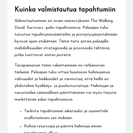
Kuinka valmistautua tapahtumiin
Valmistautuminen on avain menestykseen The Walking
Dead: Survivors -pelin tapahtumissa. Pelaajien tulisi
tutustua tapahtumasääntöihin ja pisteytysjärjestelmään
hyvissä ajoin etukäteen. Tämä tieto antaa pelaajille
mahdollisuuden strategisoida ja priorisoida tehtäviä,
jotka tuottavat eniten pisteitä.
Tasapainoisen tiimin rakentaminen on ratkaisevan
tärkeää. Pelaajien tulisi ottaa huomioon hahmojensa
vahvuudet ja heikkoudet ja varmistaa, että heillä on
yhdistelmä hyökkäys- ja puolustustaitoja. Hahmojen ja
varusteiden säännöllinen päivittäminen voi myös tarjota
merkittävän edun tapahtumissa.
Tarkista tapahtumien aikataulut ja suunnittele
osallistumisesi sen mukaan.
Kokoa resursseja ja päivitä hahmoja ennen