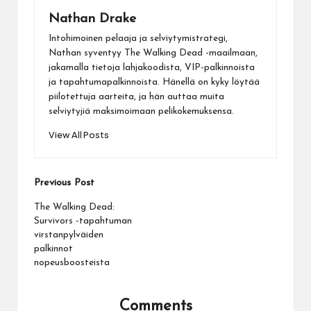
Nathan Drake
Intohimoinen pelaaja ja selviytymistrategi,
Nathan syventyy The Walking Dead -maailmaan,
jakamalla tietoja lahjakoodista, VIP-palkinnoista
ja tapahtumapalkinnoista. Hänellä on kyky löytää
piilotettuja aarteita, ja hän auttaa muita
selviytyjiä maksimoimaan pelikokemuksensa.
View All Posts
Post
Previous Post
navigation
The Walking Dead:
Survivors -tapahtuman
virstanpylväiden
palkinnot
nopeusboosteista
Comments