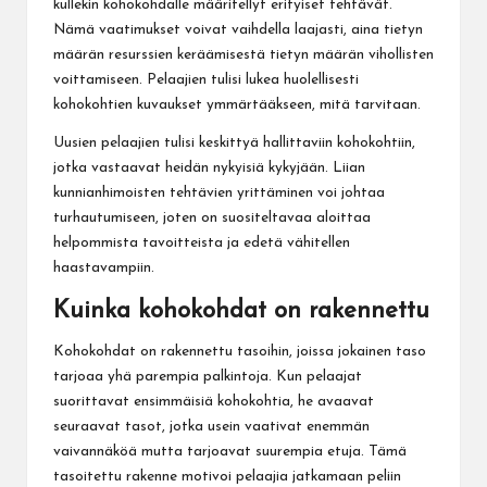
kullekin kohokohdalle määritellyt erityiset tehtävät.
Nämä vaatimukset voivat vaihdella laajasti, aina tietyn
määrän resurssien keräämisestä tietyn määrän vihollisten
voittamiseen. Pelaajien tulisi lukea huolellisesti
kohokohtien kuvaukset ymmärtääkseen, mitä tarvitaan.
Uusien pelaajien tulisi keskittyä hallittaviin kohokohtiin,
jotka vastaavat heidän nykyisiä kykyjään. Liian
kunnianhimoisten tehtävien yrittäminen voi johtaa
turhautumiseen, joten on suositeltavaa aloittaa
helpommista tavoitteista ja edetä vähitellen
haastavampiin.
Kuinka kohokohdat on rakennettu
Kohokohdat on rakennettu tasoihin, joissa jokainen taso
tarjoaa yhä parempia palkintoja. Kun pelaajat
suorittavat ensimmäisiä kohokohtia, he avaavat
seuraavat tasot, jotka usein vaativat enemmän
vaivannäköä mutta tarjoavat suurempia etuja. Tämä
tasoitettu rakenne motivoi pelaajia jatkamaan peliin