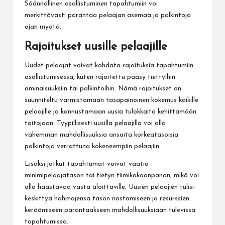
Säännöllinen osallistuminen tapahtumiin voi
merkittävästi parantaa pelaajan asemaa ja palkintoja
ajan myötä.
Rajoitukset uusille pelaajille
Uudet pelaajat voivat kohdata rajoituksia tapahtumiin
osallistumisessa, kuten rajoitettu pääsy tiettyihin
ominaisuuksiin tai palkintoihin. Nämä rajoitukset on
suunniteltu varmistamaan tasapainoinen kokemus kaikille
pelaajille ja kannustamaan uusia tulokkaita kehittämään
taitojaan. Tyypillisesti uusilla pelaajilla voi olla
vähemmän mahdollisuuksia ansaita korkeatasoisia
palkintoja verrattuna kokeneempiin pelaajiin.
Lisäksi jotkut tapahtumat voivat vaatia
minimipelaajatason tai tietyn tiimikokoonpanon, mikä voi
olla haastavaa vasta aloittaville. Uusien pelaajien tulisi
keskittyä hahmojensa tason nostamiseen ja resurssien
keräämiseen parantaakseen mahdollisuuksiaan tulevissa
tapahtumissa.