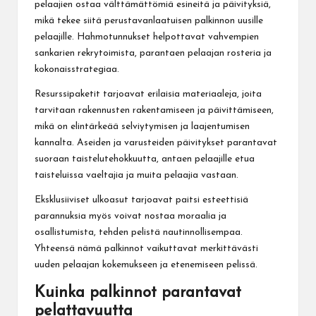
pelaajien ostaa välttämättömiä esineitä ja päivityksiä,
mikä tekee siitä perustavanlaatuisen palkinnon
uusille
pelaajille
. Hahmotunnukset helpottavat vahvempien
sankarien rekrytoimista, parantaen pelaajan rosteria ja
kokonaisstrategiaa.
Resurssipaketit tarjoavat erilaisia materiaaleja, joita
tarvitaan rakennusten rakentamiseen ja päivittämiseen,
mikä on elintärkeää selviytymisen ja laajentumisen
kannalta. Aseiden ja varusteiden päivitykset parantavat
suoraan taistelutehokkuutta, antaen pelaajille etua
taisteluissa vaeltajia ja muita pelaajia vastaan.
Eksklusiiviset ulkoasut tarjoavat paitsi esteettisiä
parannuksia myös voivat nostaa moraalia ja
osallistumista, tehden pelistä nautinnollisempaa.
Yhteensä nämä palkinnot vaikuttavat merkittävästi
uuden pelaajan kokemukseen ja etenemiseen pelissä.
Kuinka palkinnot parantavat
pelattavuutta