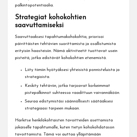
palkintopotentiaalia.
Strategiat kohokohtien
saavuttamiseksi
Saavuttaaksesi tapahtumakohokohtia, priorisoi
päivittäisten tehtävien suorittamista ja osallistumista
erityisiin haasteisiin. Nämä aktiviteetit tuottavat usein
pisteitä, jotka edistävät kohokohtien etenemistä.
Liity tiimiin hyötyäksesi yhteisistä ponnisteluista ja
strategioista.
Keskity tehtäviin, jotka tarjoavat korkeimmat
pistepalkinnot suhteessa vaadittuun vaivannäköön.
Seuraa edistymistäsi säännöllisesti säätääksesi
strategiaasi tarpeen mukaan.
Harkitse henkilökohtaisten tavoitteiden asettamista
jokaiselle tapahtumalle, kuten tietyn kohokohdatason
tavoittamista. Tämä voi auttaa ylläpitämään