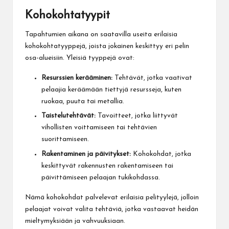
Kohokohtatyypit
Tapahtumien aikana on saatavilla useita erilaisia
kohokohtatyyppejä, joista jokainen keskittyy eri pelin
osa-alueisiin. Yleisiä tyyppejä ovat:
Resurssien kerääminen:
Tehtävät, jotka vaativat
pelaajia keräämään tiettyjä resursseja, kuten
ruokaa, puuta tai metallia.
Taistelutehtävät:
Tavoitteet, jotka liittyvät
vihollisten voittamiseen tai tehtävien
suorittamiseen.
Rakentaminen ja päivitykset:
Kohokohdat, jotka
keskittyvät rakennusten rakentamiseen tai
päivittämiseen pelaajan tukikohdassa.
Nämä kohokohdat palvelevat erilaisia pelityylejä, jolloin
pelaajat voivat valita tehtäviä, jotka vastaavat heidän
mieltymyksiään ja vahvuuksiaan.