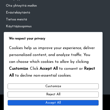
Ota yhteyttä meihin
Evästekäytäntö
Tietoa meistä
Käyttäjäsopimus
We respect your privacy
Kategoriat
Cookies help us improve your experience, deliver
Kuukausikortin bonukset The Walking Dead: Survivors -pelissä
personalized content, and analyze traffic. You
Lahjakoodit The Walking Dead: Survivorsille
can choose which cookies to allow by clicking
Tapahtuman virstanpylvään palkinnot The Walking Dead:
Customize
. Click
Accept All
to consent or
Reject
Survivors -pelissä
All
to decline non-essential cookies.
Customize
Reject All
Copyright 2026 — skovdenatur.nu. All rights reserved.
Bloglo
Accept All
WordPress Theme