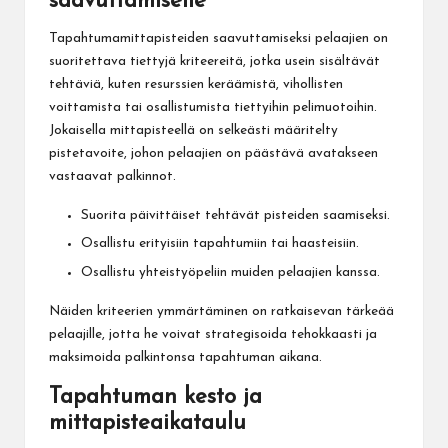
saavuttamiselle
Tapahtumamittapisteiden saavuttamiseksi pelaajien on
suoritettava tiettyjä kriteereitä, jotka usein sisältävät
tehtäviä, kuten resurssien keräämistä, vihollisten
voittamista tai osallistumista tiettyihin pelimuotoihin.
Jokaisella mittapisteellä on selkeästi määritelty
pistetavoite, johon pelaajien on päästävä avatakseen
vastaavat palkinnot.
Suorita päivittäiset tehtävät pisteiden saamiseksi.
Osallistu erityisiin tapahtumiin tai haasteisiin.
Osallistu yhteistyöpeliin muiden pelaajien kanssa.
Näiden kriteerien ymmärtäminen on ratkaisevan tärkeää
pelaajille, jotta he voivat strategisoida tehokkaasti ja
maksimoida palkintonsa tapahtuman aikana.
Tapahtuman kesto ja
mittapisteaikataulu