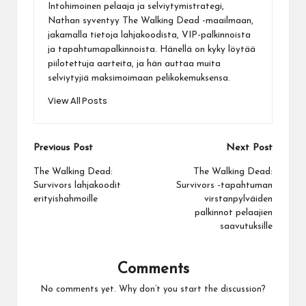
Intohimoinen pelaaja ja selviytymistrategi,
Nathan syventyy The Walking Dead -maailmaan,
jakamalla tietoja lahjakoodista, VIP-palkinnoista
ja tapahtumapalkinnoista. Hänellä on kyky löytää
piilotettuja aarteita, ja hän auttaa muita
selviytyjiä maksimoimaan pelikokemuksensa.
View All Posts
Post
Previous Post
Next Post
navigation
The Walking Dead:
The Walking Dead:
Survivors lahjakoodit
Survivors -tapahtuman
erityishahmoille
virstanpylväiden
palkinnot pelaajien
saavutuksille
Comments
No comments yet. Why don’t you start the discussion?