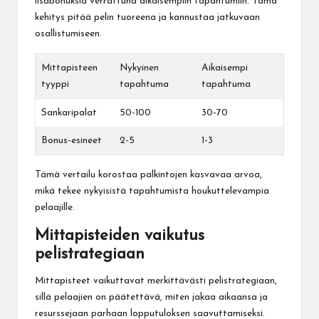
lisäbonuksia verrattuna aikaisempiin tapahtumiin. Tämä
kehitys pitää pelin tuoreena ja kannustaa jatkuvaan
osallistumiseen.
Mittapisteen
Nykyinen
Aikaisempi
tyyppi
tapahtuma
tapahtuma
Sankaripalat
50-100
30-70
Bonus-esineet
2-5
1-3
Tämä vertailu korostaa palkintojen kasvavaa arvoa,
mikä tekee nykyisistä tapahtumista houkuttelevampia
pelaajille.
Mittapisteiden vaikutus
pelistrategiaan
Mittapisteet vaikuttavat merkittävästi pelistrategiaan,
sillä pelaajien on päätettävä, miten jakaa aikaansa ja
resurssejaan parhaan lopputuloksen saavuttamiseksi.