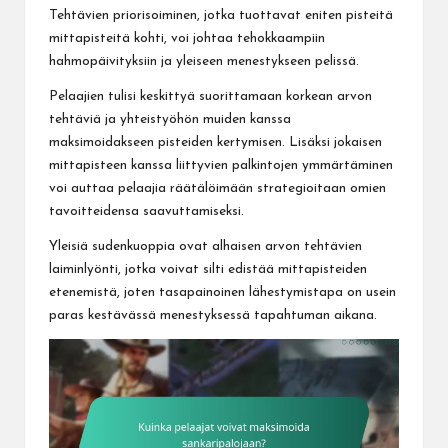
Tehtävien priorisoiminen, jotka tuottavat eniten pisteitä
mittapisteitä kohti, voi johtaa tehokkaampiin
hahmopäivityksiin ja yleiseen menestykseen pelissä.
Pelaajien tulisi keskittyä suorittamaan korkean arvon
tehtäviä ja yhteistyöhön muiden kanssa
maksimoidakseen pisteiden kertymisen. Lisäksi jokaisen
mittapisteen kanssa liittyvien palkintojen ymmärtäminen
voi auttaa pelaajia räätälöimään strategioitaan omien
tavoitteidensa saavuttamiseksi.
Yleisiä sudenkuoppia ovat alhaisen arvon tehtävien
laiminlyönti, jotka voivat silti edistää mittapisteiden
etenemistä, joten tasapainoinen lähestymistapa on usein
paras kestävässä menestyksessä tapahtuman aikana.