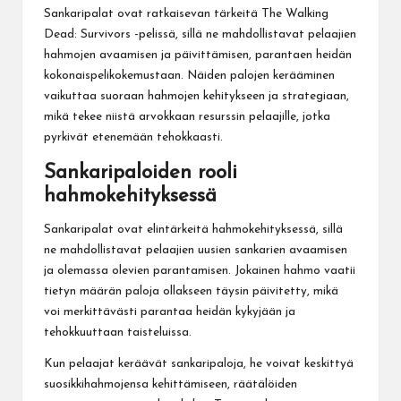
Sankaripalat ovat ratkaisevan tärkeitä The Walking
Dead: Survivors -pelissä, sillä ne mahdollistavat pelaajien
hahmojen avaamisen ja päivittämisen, parantaen heidän
kokonaispelikokemustaan. Näiden palojen kerääminen
vaikuttaa suoraan hahmojen kehitykseen ja strategiaan,
mikä tekee niistä arvokkaan resurssin pelaajille, jotka
pyrkivät etenemään tehokkaasti.
Sankaripaloiden rooli
hahmokehityksessä
Sankaripalat ovat elintärkeitä hahmokehityksessä, sillä
ne mahdollistavat pelaajien uusien sankarien avaamisen
ja olemassa olevien parantamisen. Jokainen hahmo vaatii
tietyn määrän paloja ollakseen täysin päivitetty, mikä
voi merkittävästi parantaa heidän kykyjään ja
tehokkuuttaan taisteluissa.
Kun pelaajat keräävät sankaripaloja, he voivat keskittyä
suosikkihahmojensa kehittämiseen, räätälöiden