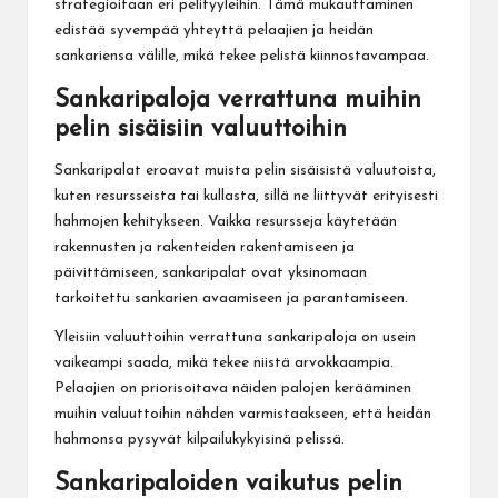
strategioitaan eri pelityyleihin. Tämä mukauttaminen
edistää syvempää yhteyttä pelaajien ja heidän
sankariensa välille, mikä tekee pelistä kiinnostavampaa.
Sankaripaloja verrattuna muihin
pelin sisäisiin valuuttoihin
Sankaripalat eroavat muista pelin sisäisistä valuutoista,
kuten resursseista tai kullasta, sillä ne liittyvät erityisesti
hahmojen kehitykseen. Vaikka resursseja käytetään
rakennusten ja rakenteiden rakentamiseen ja
päivittämiseen, sankaripalat ovat yksinomaan
tarkoitettu sankarien avaamiseen ja parantamiseen.
Yleisiin valuuttoihin verrattuna sankaripaloja on usein
vaikeampi saada, mikä tekee niistä arvokkaampia.
Pelaajien on priorisoitava näiden palojen kerääminen
muihin valuuttoihin nähden varmistaakseen, että heidän
hahmonsa pysyvät kilpailukykyisinä pelissä.
Sankaripaloiden vaikutus pelin