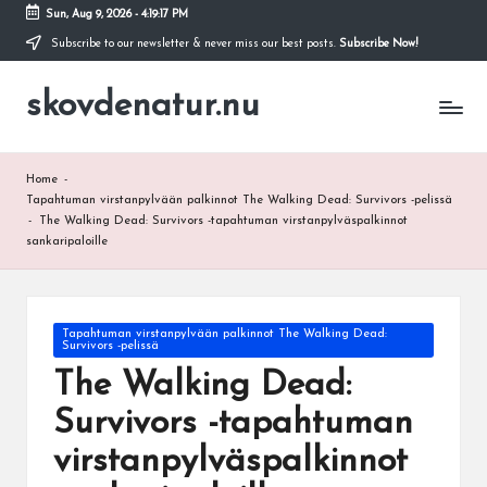
Sun, Aug 9, 2026
-
4:19:18 PM
Subscribe to our newsletter & never miss our best posts.
Subscribe Now!
Skip
to
skovdenatur.nu
content
Home
-
Tapahtuman virstanpylvään palkinnot The Walking Dead: Survivors -pelissä
-
The Walking Dead: Survivors -tapahtuman virstanpylväspalkinnot
sankaripaloille
Posted
Tapahtuman virstanpylvään palkinnot The Walking Dead:
Survivors -pelissä
in
The Walking Dead:
Survivors -tapahtuman
virstanpylväspalkinnot