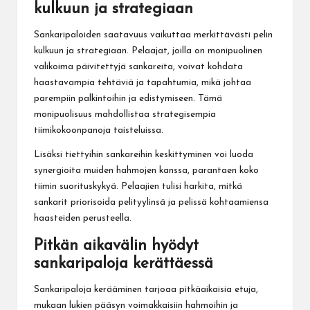
kulkuun ja strategiaan
Sankaripaloiden saatavuus vaikuttaa merkittävästi pelin
kulkuun ja strategiaan. Pelaajat, joilla on monipuolinen
valikoima päivitettyjä sankareita, voivat kohdata
haastavampia tehtäviä ja tapahtumia, mikä johtaa
parempiin palkintoihin ja edistymiseen. Tämä
monipuolisuus mahdollistaa strategisempia
tiimikokoonpanoja taisteluissa.
Lisäksi tiettyihin sankareihin keskittyminen voi luoda
synergioita muiden hahmojen kanssa, parantaen koko
tiimin suorituskykyä. Pelaajien tulisi harkita, mitkä
sankarit priorisoida pelityylinsä ja pelissä kohtaamiensa
haasteiden perusteella.
Pitkän aikavälin hyödyt
sankaripaloja kerättäessä
Sankaripaloja kerääminen tarjoaa pitkäaikaisia etuja,
mukaan lukien pääsyn voimakkaisiin hahmoihin ja