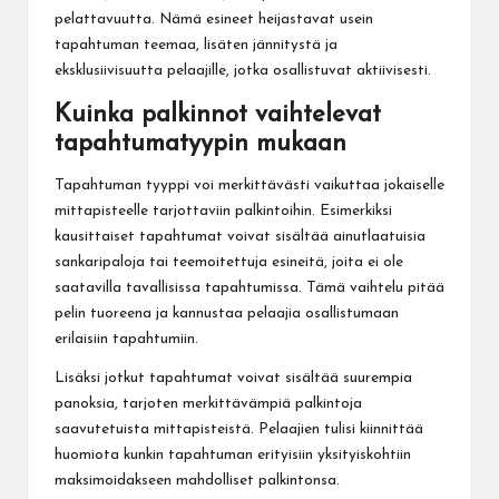
pelattavuutta. Nämä esineet heijastavat usein
tapahtuman teemaa, lisäten jännitystä ja
eksklusiivisuutta pelaajille, jotka osallistuvat aktiivisesti.
Kuinka palkinnot vaihtelevat
tapahtumatyypin mukaan
Tapahtuman tyyppi voi merkittävästi vaikuttaa jokaiselle
mittapisteelle tarjottaviin palkintoihin. Esimerkiksi
kausittaiset tapahtumat voivat sisältää ainutlaatuisia
sankaripaloja tai teemoitettuja esineitä, joita ei ole
saatavilla tavallisissa tapahtumissa. Tämä vaihtelu pitää
pelin tuoreena ja kannustaa pelaajia osallistumaan
erilaisiin tapahtumiin.
Lisäksi jotkut tapahtumat voivat sisältää suurempia
panoksia, tarjoten merkittävämpiä palkintoja
saavutetuista mittapisteistä. Pelaajien tulisi kiinnittää
huomiota kunkin tapahtuman erityisiin yksityiskohtiin
maksimoidakseen mahdolliset palkintonsa.