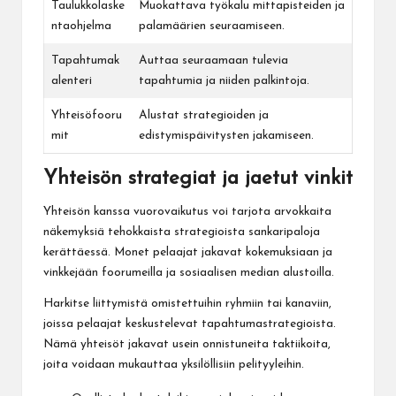
Taulukkolaske
Muokattava työkalu mittapisteiden ja
ntaohjelma
palamäärien seuraamiseen.
Tapahtumak
Auttaa seuraamaan tulevia
alenteri
tapahtumia ja niiden palkintoja.
Yhteisöfooru
Alustat strategioiden ja
mit
edistymispäivitysten jakamiseen.
Yhteisön strategiat ja jaetut vinkit
Yhteisön kanssa vuorovaikutus voi tarjota arvokkaita
näkemyksiä tehokkaista strategioista sankaripaloja
kerättäessä. Monet pelaajat jakavat kokemuksiaan ja
vinkkejään foorumeilla ja sosiaalisen median alustoilla.
Harkitse liittymistä omistettuihin ryhmiin tai kanaviin,
joissa pelaajat keskustelevat tapahtumastrategioista.
Nämä yhteisöt jakavat usein onnistuneita taktiikoita,
joita voidaan mukauttaa yksilöllisiin pelityyleihin.