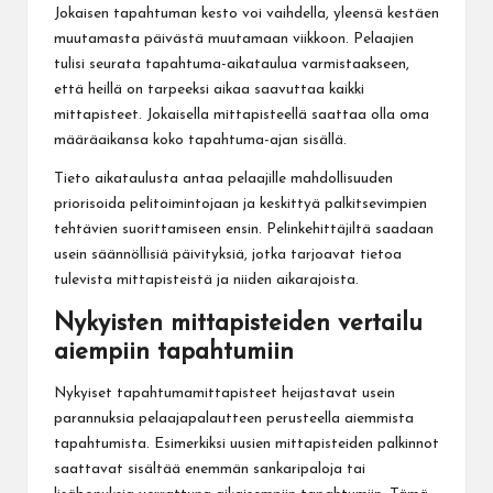
Jokaisen tapahtuman kesto voi vaihdella, yleensä kestäen
muutamasta päivästä muutamaan viikkoon. Pelaajien
tulisi seurata tapahtuma-aikataulua varmistaakseen,
että heillä on tarpeeksi aikaa saavuttaa kaikki
mittapisteet. Jokaisella mittapisteellä saattaa olla oma
määräaikansa koko tapahtuma-ajan sisällä.
Tieto aikataulusta antaa pelaajille mahdollisuuden
priorisoida pelitoimintojaan ja keskittyä palkitsevimpien
tehtävien suorittamiseen ensin. Pelinkehittäjiltä saadaan
usein säännöllisiä päivityksiä, jotka tarjoavat tietoa
tulevista mittapisteistä ja niiden aikarajoista.
Nykyisten mittapisteiden vertailu
aiempiin tapahtumiin
Nykyiset tapahtumamittapisteet heijastavat usein
parannuksia pelaajapalautteen perusteella aiemmista
tapahtumista. Esimerkiksi uusien mittapisteiden palkinnot
saattavat sisältää enemmän sankaripaloja tai