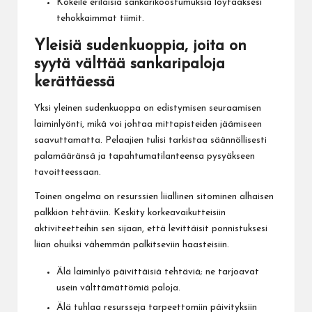
Kokeile erilaisia sankarikoostumuksia löytääksesi
tehokkaimmat tiimit.
Yleisiä sudenkuoppia, joita on
syytä välttää sankaripaloja
kerättäessä
Yksi yleinen sudenkuoppa on edistymisen seuraamisen
laiminlyönti, mikä voi johtaa mittapisteiden jäämiseen
saavuttamatta. Pelaajien tulisi tarkistaa säännöllisesti
palamääränsä ja tapahtumatilanteensa pysyäkseen
tavoitteessaan.
Toinen ongelma on resurssien liiallinen sitominen alhaisen
palkkion tehtäviin. Keskity korkeavaikutteisiin
aktiviteetteihin sen sijaan, että levittäisit ponnistuksesi
liian ohuiksi vähemmän palkitseviin haasteisiin.
Älä laiminlyö päivittäisiä tehtäviä; ne tarjoavat
usein välttämättömiä paloja.
Älä tuhlaa resursseja tarpeettomiin päivityksiin