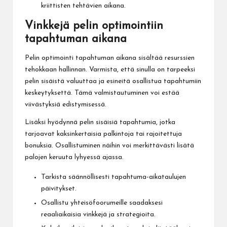
kriittisten tehtävien aikana.
Vinkkejä pelin optimointiin
tapahtuman aikana
Pelin optimointi tapahtuman aikana sisältää resurssien
tehokkaan hallinnan. Varmista, että sinulla on tarpeeksi
pelin sisäistä valuuttaa ja esineitä osallistua tapahtumiin
keskeytyksettä. Tämä valmistautuminen voi estää
viivästyksiä edistymisessä.
Lisäksi hyödynnä pelin sisäisiä tapahtumia, jotka
tarjoavat kaksinkertaisia palkintoja tai rajoitettuja
bonuksia. Osallistuminen näihin voi merkittävästi lisätä
palojen keruuta lyhyessä ajassa.
Tarkista säännöllisesti tapahtuma-aikataulujen
päivitykset.
Osallistu yhteisöfoorumeille saadaksesi
reaaliaikaisia vinkkejä ja strategioita.