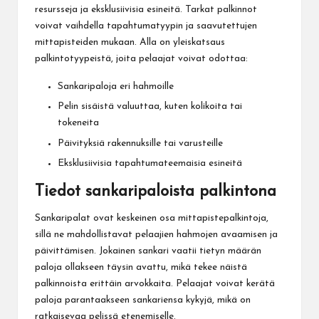
resursseja ja eksklusiivisia esineitä. Tarkat palkinnot
voivat vaihdella tapahtumatyypin ja saavutettujen
mittapisteiden mukaan. Alla on yleiskatsaus
palkintotyypeistä, joita pelaajat voivat odottaa:
Sankaripaloja eri hahmoille
Pelin sisäistä valuuttaa, kuten kolikoita tai
tokeneita
Päivityksiä rakennuksille tai varusteille
Eksklusiivisia tapahtumateemaisia esineitä
Tiedot sankaripaloista palkintona
Sankaripalat ovat keskeinen osa mittapistepalkintoja,
sillä ne mahdollistavat pelaajien hahmojen avaamisen ja
päivittämisen. Jokainen sankari vaatii tietyn määrän
paloja ollakseen täysin avattu, mikä tekee näistä
palkinnoista erittäin arvokkaita. Pelaajat voivat kerätä
paloja parantaakseen sankariensa kykyjä, mikä on
ratkaisevaa pelissä etenemiselle.