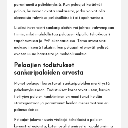
parantuneita pelielämyksiä. Kun pelaajat keräävät
paloja, he voivat avata sankareita, jotka voivat olla
olennaisia tulevissa pelisisällöissä tai tapahtumissa.
Lisäksi investointi sankaripaloihin voi johtaa vahvempaan
tiimiin, mikä mahdollistaa pelaajien kilpailla tehokkaasti
tapahtumissa ja PvP-skenaarioissa. Tämä investointi
maksaa itsensä takaisin, kun pelaajat etenevät pelissä,
avaten uusia haasteita ja mahdollisuuksia.
Pelaajien todistukset
sankaripaloiden arvosta
Monet pelaajat korostavat sankaripaloiden merkitystä
pelielämyksissään. Todistukset korostavat usein, kuinka
tiettyjen palojen hankkiminen on muuttanut heidän
strategioitaan ja parantanut heidän menestystään eri
pelimuodoissa.
Pelaajat jakavat usein vinkkejä tehokkaista palojen
keruustrategioista, kuten osallistumisesta tapahtumiin ja