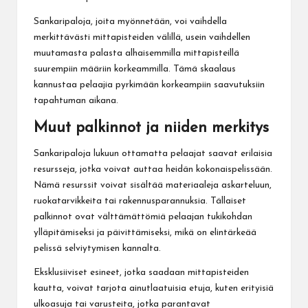
Sankaripaloja, joita myönnetään, voi vaihdella
merkittävästi mittapisteiden välillä, usein vaihdellen
muutamasta palasta alhaisemmilla mittapisteillä
suurempiin määriin korkeammilla. Tämä skaalaus
kannustaa pelaajia pyrkimään korkeampiin saavutuksiin
tapahtuman aikana.
Muut palkinnot ja niiden merkitys
Sankaripaloja lukuun ottamatta pelaajat saavat erilaisia
resursseja, jotka voivat auttaa heidän kokonaispelissään.
Nämä resurssit voivat sisältää materiaaleja askarteluun,
ruokatarvikkeita tai rakennusparannuksia. Tällaiset
palkinnot ovat välttämättömiä pelaajan tukikohdan
ylläpitämiseksi ja päivittämiseksi, mikä on elintärkeää
pelissä selviytymisen kannalta.
Eksklusiiviset esineet, jotka saadaan mittapisteiden
kautta, voivat tarjota ainutlaatuisia etuja, kuten erityisiä
ulkoasuja tai varusteita, jotka parantavat