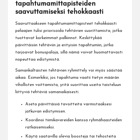
tapahtumamittapisteiden
saavuttamiseksi tehokkaasti
Saavuttaakseen tapahtumamittapisteet tehokkaasti
pelaajien tulisi priorisoida tehtävien suorittamista, jotka
tuottavat korkeimmat palkinnot. Keskittykää
päivittäisiin tehtäviin ja erityisiin tapahtumiin, jotka
tarjoavat bonuspaloja, sillä nämä voivat huomattavasti
nopeuttaa edistymistä.
Samankaltaisten tehtävien ryhmittely voi myös säästää
aikaa. Esimerkiksi, jos tapahtuma vaatii tietyn määrän
vihollisten voittamista, yritä suorittaa useita taisteluun
liittyviä tehtäviä samanaikaisesti.
Aseta päivittäisiä tavoitteita varmistaaksesi
jatkuvan edistymisen.
Koordinoi tiimikavereiden kanssa ryhmähaasteiden
ratkaisemiseksi.
Käytä saatavilla olevia boosteja tai tehosteita