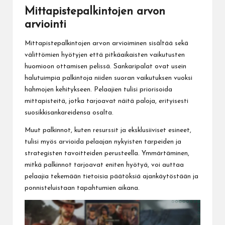
Mittapistepalkintojen arvon
arviointi
Mittapistepalkintojen arvon arvioiminen sisältää sekä
välittömien hyötyjen että pitkäaikaisten vaikutusten
huomioon ottamisen pelissä. Sankaripalat ovat usein
halutuimpia palkintoja niiden suoran vaikutuksen vuoksi
hahmojen kehitykseen. Pelaajien tulisi priorisoida
mittapisteitä, jotka tarjoavat näitä paloja, erityisesti
suosikkisankareidensa osalta.
Muut palkinnot, kuten resurssit ja eksklusiiviset esineet,
tulisi myös arvioida pelaajan nykyisten tarpeiden ja
strategisten tavoitteiden perusteella. Ymmärtäminen,
mitkä palkinnot tarjoavat eniten hyötyä, voi auttaa
pelaajia tekemään tietoisia päätöksiä ajankäytöstään ja
ponnisteluistaan tapahtumien aikana.