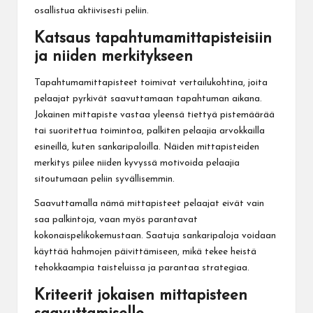
osallistua aktiivisesti peliin.
Katsaus tapahtumamittapisteisiin
ja niiden merkitykseen
Tapahtumamittapisteet toimivat vertailukohtina, joita
pelaajat pyrkivät saavuttamaan tapahtuman aikana.
Jokainen mittapiste vastaa yleensä tiettyä pistemäärää
tai suoritettua toimintoa, palkiten pelaajia arvokkailla
esineillä, kuten sankaripaloilla. Näiden mittapisteiden
merkitys piilee niiden kyvyssä motivoida pelaajia
sitoutumaan peliin syvällisemmin.
Saavuttamalla nämä mittapisteet pelaajat eivät vain
saa palkintoja, vaan myös parantavat
kokonaispelikokemustaan. Saatuja sankaripaloja voidaan
käyttää hahmojen päivittämiseen, mikä tekee heistä
tehokkaampia taisteluissa ja parantaa strategiaa.
Kriteerit jokaisen mittapisteen